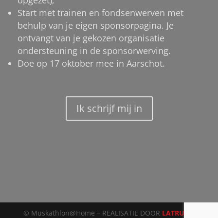
Start met trainen en fondsenwerven met
behulp van je eigen sponsorpagina. Je
ontvangt van je gekozen organisatie
ondersteuning in de sponsorwerving.
Doe op 17 oktober mee in Aarschot.
Ik schrijf mij in
© Muskathlon@Home – REALISATIE DOOR
LATRUWE